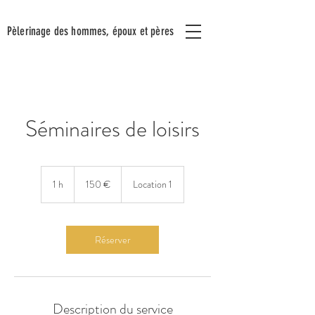
Pèlerinage
des hommes,
époux
et pères
Séminaires de loisirs
150
euros
1 h
1
150 €
Location 1
Réserver
Description du service