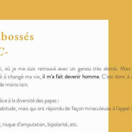
Instagram
Inscriptions
Plus
abossés
C-
ki, où je me suis retrouvé avec un genou très abimé. Mais 
élé à changé ma vie,
il m'a fait devenir homme
. C'est donc à
de moins loin.
ce à la diversité des papas :
habitude, mais qui ont répondu de façon miraculeuse à l'appel
 risque d’amputation, bipolarité, etc.