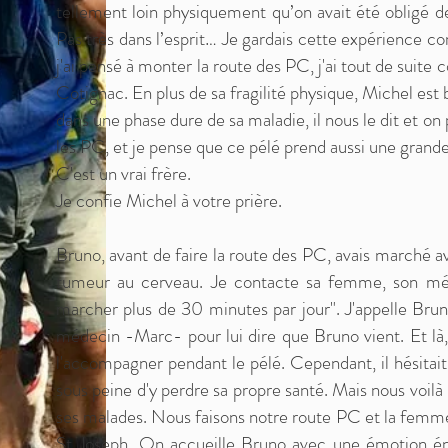
tellement loin physiquement qu’on avait été obligé de
Pas très dans l’esprit… Je gardais cette expérience
j'ai pensé à monter la route des PC, j'ai tout de suite
Cotignac. En plus de sa fragilité physique, Michel est 
dans une phase dure de sa maladie, il nous le dit et on
les PC, et je pense que ce pélé prend aussi une grande
C'est un vrai frère.
Je confie Michel à votre prière.
Bruno, avant de faire la route des PC, avais marché av
tumeur au cerveau. Je contacte sa femme, son méd
marcher plus de 30 minutes par jour". J'appelle Bruno
médecin -Marc- pour lui dire que Bruno vient. Et là, 
l'accompagner pendant le pélé. Cependant, il hésitai
sous peine d'y perdre sa propre santé. Mais nous voilà 
ses malades. Nous faisons notre route PC et la femme
St Joseph. On accueille Bruno avec une émotion én