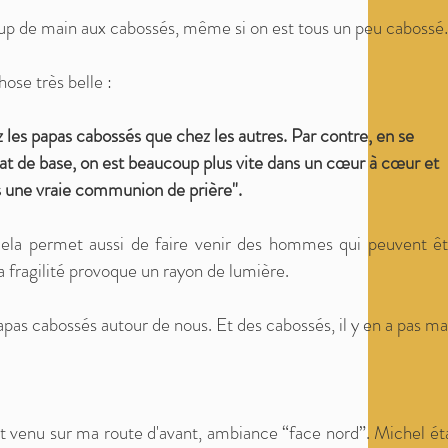
up de main aux cabossés, même si on est tous un peu caboss
ose très belle :
hez les papas cabossés que chez les autres. Par contre, en se
t de base, on est beaucoup plus vite dans un cœur à cœur et
s une vraie communion de prière".
Cela permet aussi de faire venir des hommes qui peuvent êt
la fragilité provoque un rayon de lumière.
papas cabossés autour de nous. Et des cabossés, il y en a pas ma
it venu sur ma route d'avant, ambiance “face nord”. Michel ét