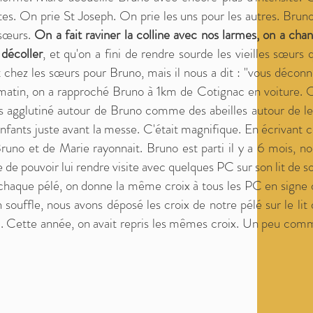
. On prie St Joseph. On prie les uns pour les autres. Bruno
 sœurs.
On a fait raviner la colline avec nos larmes, on a cha
 décoller
, et qu'on a fini de rendre sourde les vieilles sœurs 
t chez les sœurs pour Bruno, mais il nous a dit : "vous décon
e matin, on a rapproché Bruno à 1km de Cotignac en voiture. 
us agglutiné autour de Bruno comme des abeilles autour de le
nfants juste avant la messe. C'était magnifique. En écrivant 
Bruno et de Marie rayonnait. Bruno est parti il y a 6 mois, n
 de pouvoir lui rendre visite avec quelques PC sur son lit de s
e chaque pélé, on donne la même croix à tous les PC en signe
 souffle, nous avons déposé les croix de notre pélé sur le lit
l. Cette année, on avait repris les mêmes croix. Un peu com