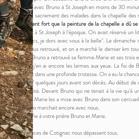
monte avec Bruno à St Joseph en moins de 30 minutes
reçu le sacrement des malades dans la chapelle des
tellement fort que la peinture de la chapelle a dû se
étaient à St Joseph à l'époque. On avait réservé un li
les mecs, je dors avec vous à la belle". Le dimanch
s'est tous retrouvé, et on a marché le dernier km to
reine. Bruno a retrouvé sa femme Marie et ses trois e
lignes, j'en ai encore les larmes aux yeux. La foi de 
laissant dans une profonde tristesse. On a eu la chance
palliatif quelques jours avant son décès. Au début d
fraternité. Devant Bruno qui ne tenait à la vie qu'à un
Bruno. Marie les a mise avec Bruno dans son cercuei
si Bruno marchait encore avec nous.
Je confie à votre prière Bruno et Marie.
Les grâces de Cotignac nous dépassent tous.