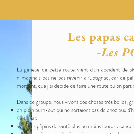
gnac
Pélé 2026
L'esprit du pélé
Contact
Les papas c
-Les P
La genèse de cette route vient d'un accident de s
n'imaginais pas ne pas revenir à Cotignac, car ce p
moment, que j'ai décidé de faire une route où on part 
Dans ce groupe, nous vivons des choses très belles, grâ
en plein burn-out qui ne sortaient pas de chez eux d'
Cotignac,
avec des pépins de santé plus ou moins lourds : cancer,