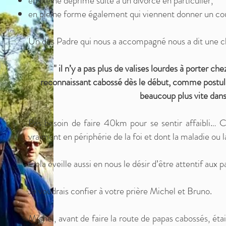
en pleine déprime suite à un divorce en particulier,
en pleine forme également qui viennent donner un co
Un des Padre qui nous a accompagné nous a dit une ch
" il n’y a pas plus de valises lourdes à porter c
reconnaissant cabossé dès le début, comme postula
beaucoup plus vite dan
Pas besoin de faire 40km pour se sentir affaibli… 
vraiment en périphérie de la foi et dont la maladie ou 
Cela éveille aussi en nous le désir d’être attentif aux 
Je voudrais confier à votre prière Michel et Bruno.
Michel, avant de faire la route de papas cabossés, éta