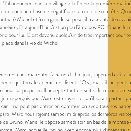
 "l'abandonner" dans un village à la fin de la première matin
 comme quelque chose de négatif dans un coin de ma tête. Qua
 contacté Michel et à ma grande surprise, il a accepté de reveni
bipolaire. Et aujourd'hui c'est un peu l'âme des PC. Quand lui 
 prie pour lui. C'est devenu quelqu'un de très important pour t
 place dans la vie de Michel.
ec moi dans ma route "face nord". Un jour, j'apprend qu'il a 
ecin qui tous les deux me disent: "OK, mais il ne peut p
 pour lui proposer. Il accepte tout de suite. Je recontacte 
je m'aperçois que Marc est croyant et qu'il serait partant p
t car il ne peut pas entrer en communion avec tous ses patie
parti. Marc nous rejoint samedi midi après les dernières visite
 de Bruno, Marie, le dépose samedi soir en bas de la montée 
orme. Marc accueille Bruno avec encore plus d'intensité. 