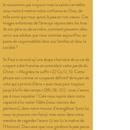
le ressentons pas toujours mais la sainte carmélite
nous invite à mettre notre confiance en Dieu, de
telle sorte que nous ayons la paix en nos cœurs. Ces
images enfantines de l’âme qui repose dans les bras
de son père ou de sa mère, comment peuvent-elles
servir aux adultes que nous sommes aujourd’hui, en
poste de responsabilité dans nos familles et dans la
société ?
St Paul a raconté qu’une étape charnière de sa vie de
croyant a été franchie en entendant cette parole du
Christ : « Ma grâce te suffit » (2 Co 12, 9). Cette
phrase est comme un couperet définitif de la part de
celui qui a promis d’être « avec nous pour toujours
jusqu’à la fin des temps » (Mt 28, 20) : nous n’avons
pas à nous inquiéter ! Cela nous rejoint dans notre
capacité à lui rester fidèle (nous restons des
pécheurs), dans notre mission d’évangéliser (sans lui,
nous ne pouvons rien faire), mais aussi dans notre
manière de regarder l’avenir (c’est lui le maître de
l’Histoire). Dieu veut que nous gardions la paix parce