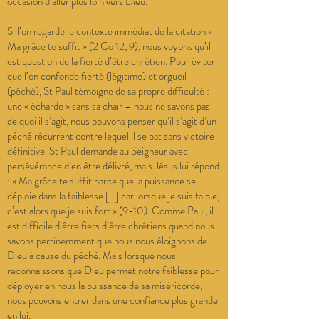
occasion d’aller plus loin vers Dieu.
Si l’on regarde le contexte immédiat de la citation «
Ma grâce te suffit » (2 Co 12, 9), nous voyons qu’il
est question de la fierté d’être chrétien. Pour éviter
que l’on confonde fierté (légitime) et orgueil
(péché), St Paul témoigne de sa propre difficulté :
une « écharde » sans sa chair – nous ne savons pas
de quoi il s’agit, nous pouvons penser qu’il s’agit d’un
péché récurrent contre lequel il se bat sans victoire
définitive. St Paul demande au Seigneur avec
persévérance d’en être délivré, mais Jésus lui répond
: « Ma grâce te suffit parce que la puissance se
déploie dans la faiblesse […] car lorsque je suis faible,
c’est alors que je suis fort » (9-10). Comme Paul, il
est difficile d’être fiers d’être chrétiens quand nous
savons pertinemment que nous nous éloignons de
Dieu à cause du péché. Mais lorsque nous
reconnaissons que Dieu permet notre faiblesse pour
déployer en nous la puissance de sa miséricorde,
nous pouvons entrer dans une confiance plus grande
en lui.