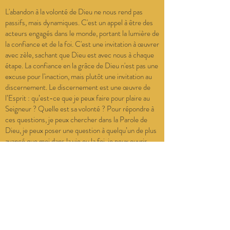
L'abandon à la volonté de Dieu ne nous rend pas
passifs, mais dynamiques. C'est un appel à être des
acteurs engagés dans le monde, portant la lumière de
la confiance et de la foi. C'est une invitation à œuvrer
avec zèle, sachant que Dieu est avec nous à chaque
étape. La confiance en la grâce de Dieu n'est pas une
excuse pour l'inaction, mais plutôt une invitation au
discernement. Le discernement est une œuvre de
l’Esprit : qu’est-ce que je peux faire pour plaire au
Seigneur ? Quelle est sa volonté ? Pour répondre à
ces questions, je peux chercher dans la Parole de
Dieu, je peux poser une question à quelqu’un de plus
avancé que moi dans la vie ou la foi, je peux ouvrir
mon cœur à un avis qui serait différent du mien.
Celui qui fait confiance en Dieu, dit St Paul, tout
dans sa vie va trouver une réponse, dans un délai que
Dieu seul connait : « Tout concourt au bien de ceux
qui aiment Dieu » (Rm 8, 28). Cette réponse peut
être une solution, une guérison, mais aussi un
silence, une invitation à offrir une situation en
attente.